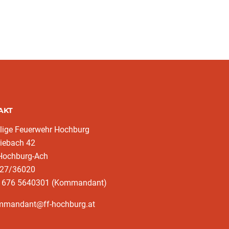
AKT
llige Feuerwehr Hochburg
iebach 42
Hochburg-Ach
727/36020
3 676 5640301 (Kommandant)
mmandant@ff-hochburg.at